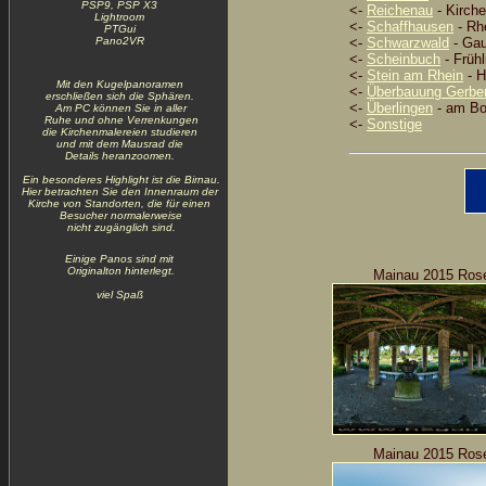
PSP9, PSP X3
<-
Reichenau
- Kirche
Lightroom
<-
Schaffhausen
- Rhe
PTGui
Pano2VR
<-
Schwarzwald
- Gau
<-
Scheinbuch
- Früh
<-
Stein am Rhein
- H
Mit den Kugelpanoramen
<-
Überbauung Gerber
erschließen sich die Sphären.
<-
Überlingen
- am B
Am PC können Sie in aller
Ruhe und ohne Verrenkungen
<-
Sonstige
die Kirchenmalereien studieren
und mit dem Mausrad die
Details heranzoomen.
Ein besonderes Highlight ist die Birnau.
Hier betrachten Sie den Innenraum der
Kirche von Standorten, die für einen
Besucher normalerweise
nicht zugänglich sind.
Einige Panos sind mit
Originalton hinterlegt.
Mainau 2015 Rose
viel Spaß
Mainau 2015 Rose