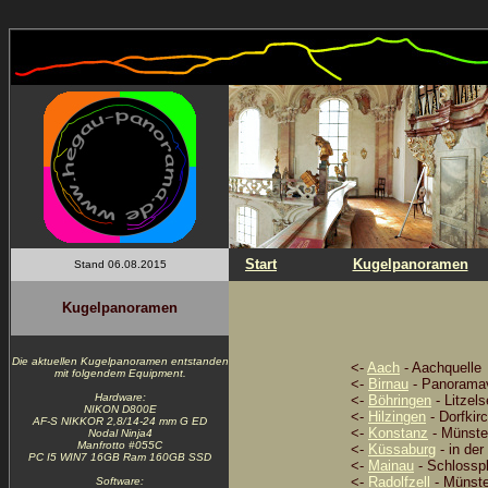
Start
Kugelpanoramen
Stand 06.08.2015
Kugelpanoramen
Die aktuellen Kugelpanoramen entstanden
<-
Aach
- Aachquelle
mit folgendem Equipment.
<-
Birnau
- Panoramav
Hardware:
<-
Böhringen
- Litzel
NIKON D800E
<-
Hilzingen
- Dorfkir
AF-S NIKKOR 2,8/14-24 mm G ED
<-
Konstanz
- Münste
Nodal Ninja4
Manfrotto #055C
<-
Küssaburg
- in de
PC I5 WIN7 16GB Ram 160GB SSD
<-
Mainau
- Schlossp
<-
Radolfzell
- Münste
Software: