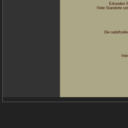
Erkunden S
Viele Standorte sind
Die radolfzell
Int