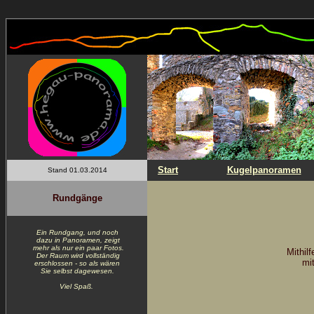
Start
Kugelpanoramen
Stand 01.03.2014
Rundgänge
Ein Rundgang, und noch
dazu in Panoramen, zeigt
mehr als nur ein paar Fotos.
Mithil
Der Raum wird vollständig
mit
erschlossen - so als wären
Sie selbst dagewesen.
Viel Spaß.